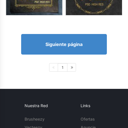
Siguiente página
1
Nuestra Red
Links
Brusheezy
Ofertas
Vecteezy
Anuncie