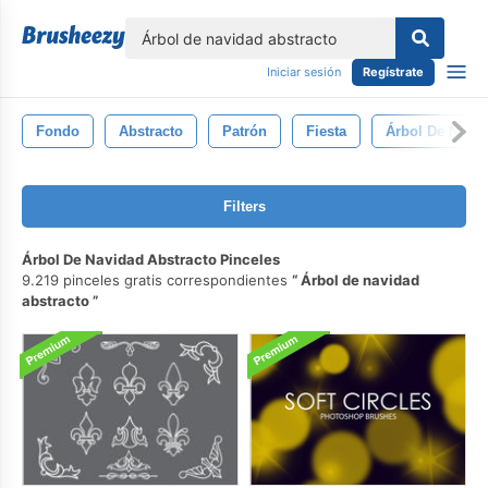
lose
Iniciar sesión
Regístrate
Fondo
Abstracto
Patrón
Fiesta
Árbol De Navi
Filters
Árbol De Navidad Abstracto Pinceles
9.219 pinceles gratis correspondientes
Árbol de navidad
abstracto