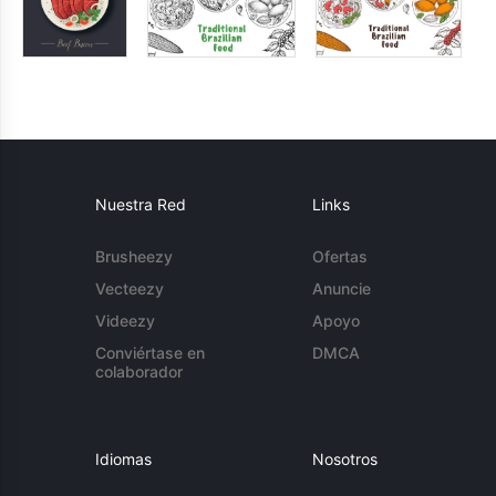
Nuestra Red
Links
Brusheezy
Ofertas
Vecteezy
Anuncie
Videezy
Apoyo
Conviértase en
DMCA
colaborador
Idiomas
Nosotros