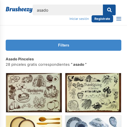
lose
Iniciar sesión
Regístrate
Filters
Asado Pinceles
28 pinceles gratis correspondientes
asado