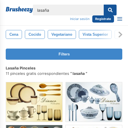
lose
Iniciar sesión
Regístrate
Cena
Cocido
Vegetariano
Vista Superior
Mesa
Filters
Lasaña Pinceles
11 pinceles gratis correspondientes
lasaña