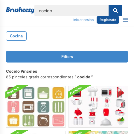
lose
Iniciar sesión
Regístrate
Cocina
Filters
Cocido Pinceles
85 pinceles gratis correspondientes
cocido