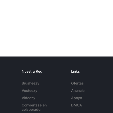
Nuestra Red
Links
Brusheezy
Ofertas
Vecteezy
Anuncie
Videezy
Apoyo
Conviértase en
DMCA
colaborador