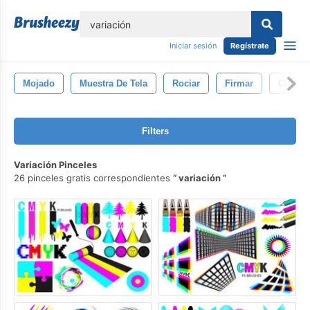
lose
Iniciar sesión
Regístrate
Mojado
Muestra De Tela
Rociar
Firmar
Conjun
Filters
Variación Pinceles
26 pinceles gratis correspondientes
variación