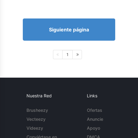
Siguiente página
1
Nuestra Red
Links
Brusheezy
Ofertas
Vecteezy
Anuncie
Videezy
Apoyo
Conviértase en
DMCA