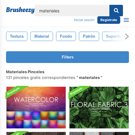
lose
Iniciar sesión
Regístrate
Textura
Material
Fondo
Patrón
Superficie
Filters
Materiales Pinceles
131 pinceles gratis correspondientes
materiales