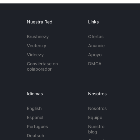
Nuestra Red
Links
Brusheezy
Ofertas
Vecteezy
Anuncie
Videezy
Apoyo
Conviértase en
DMCA
colaborador
Idiomas
Nosotros
English
Nosotros
Español
Equipo
Português
Nuestro
blog
Deutsch