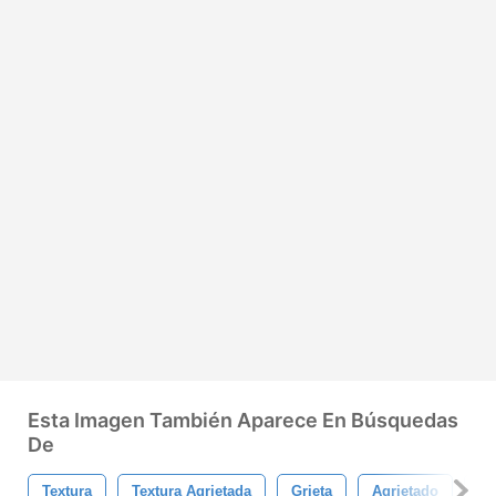
Esta Imagen También Aparece En Búsquedas
De
Textura
Textura Agrietada
Grieta
Agrietado
Su