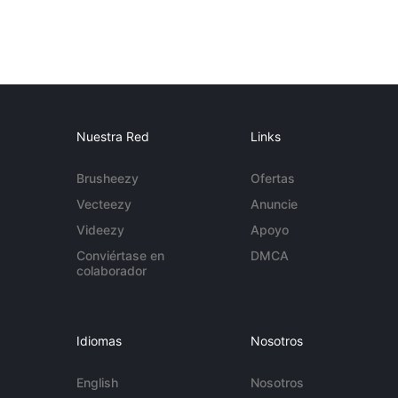
Nuestra Red
Links
Brusheezy
Ofertas
Vecteezy
Anuncie
Videezy
Apoyo
Conviértase en
DMCA
colaborador
Idiomas
Nosotros
English
Nosotros