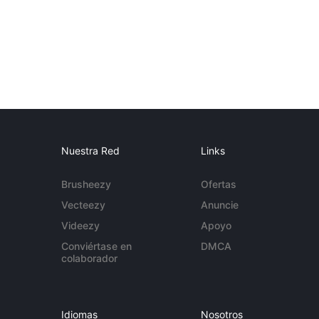
Nuestra Red
Links
Brusheezy
Ofertas
Vecteezy
Anuncie
Videezy
Apoyo
Conviértase en
DMCA
colaborador
Idiomas
Nosotros