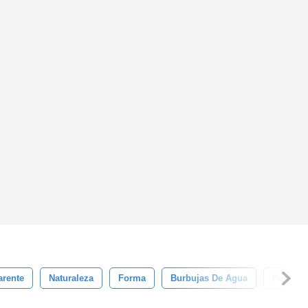
arente
Naturaleza
Forma
Burbujas De Agua
Puro