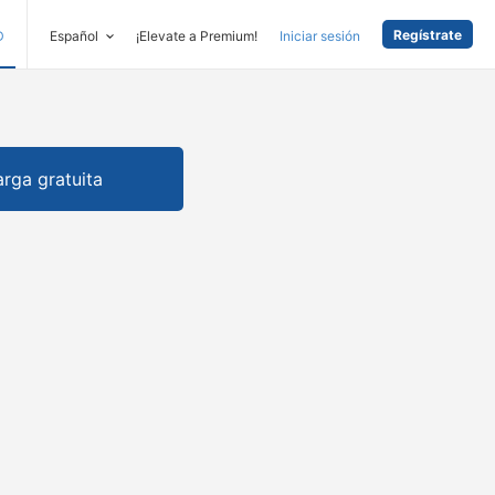
Regístrate
D
Español
¡Elevate a Premium!
Iniciar sesión
rga gratuita