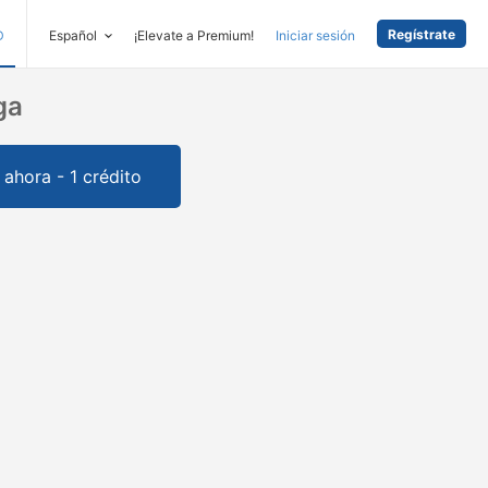
Regístrate
D
Español
¡Elevate a Premium!
Iniciar sesión
ga
ahora - 1 crédito