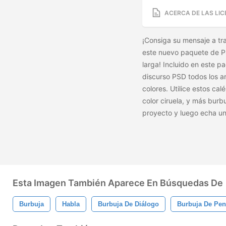
ACERCA DE LAS LIC
¡Consiga su mensaje a t
este nuevo paquete de PS
larga! Incluido en este 
discurso PSD todos los a
colores. Utilice estos cal
color ciruela, y más bur
proyecto y luego echa un
Esta Imagen También Aparece En Búsquedas De
Burbuja
Habla
Burbuja De Diálogo
Burbuja De Pe