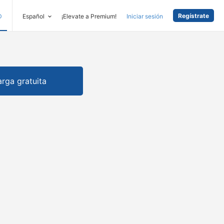
Regístrate
D
Español
¡Elevate a Premium!
Iniciar sesión
rga gratuita