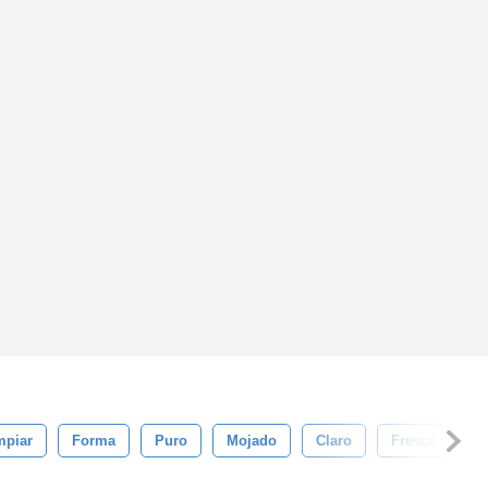
mpiar
Forma
Puro
Mojado
Claro
Fresco
S