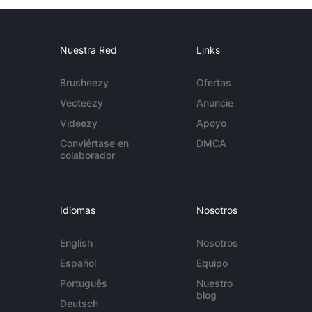
Nuestra Red
Links
Brusheezy
Ofertas
Vecteezy
Anuncie
Videezy
Apoyo
Conviértase en
DMCA
colaborador
Idiomas
Nosotros
English
Nosotros
Español
Equipo
Português
Nuestro
blog
Deutsch