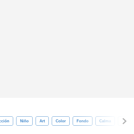
cción
Niño
Art
Color
Fondo
Calma
Impre