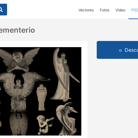
Vectores
Fotos
Vídeo
PS
ementerio
Desca