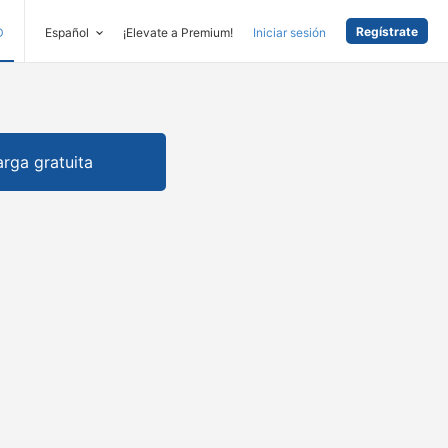
Regístrate
D
Español
¡Elevate a Premium!
Iniciar sesión
rga gratuita