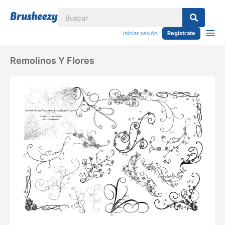
Iniciar sesión
Regístrate
Remolinos Y Flores