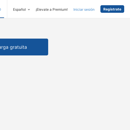
Regístrate
D
Español
¡Elevate a Premium!
Iniciar sesión
rga gratuita