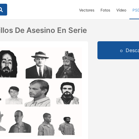
Vectores
Fotos
Vídeo
PS
llos De Asesino En Serie
Desca