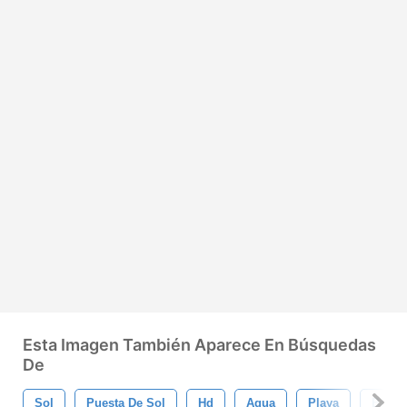
Esta Imagen También Aparece En Búsquedas
De
Sol
Puesta De Sol
Hd
Agua
Playa
Barco