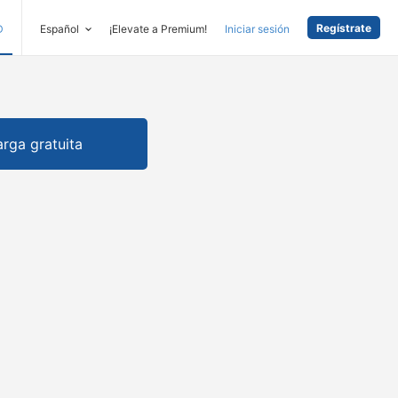
Regístrate
D
Español
¡Elevate a Premium!
Iniciar sesión
rga gratuita