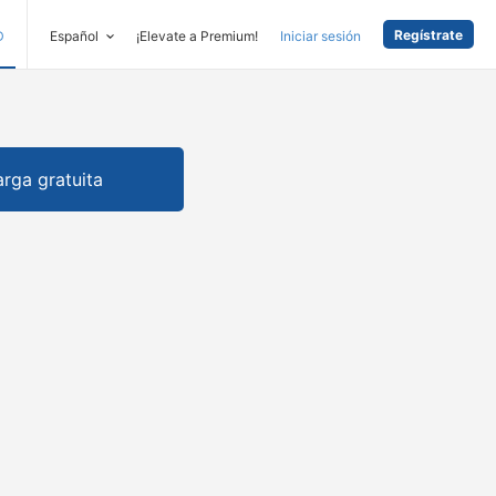
Regístrate
D
Español
¡Elevate a Premium!
Iniciar sesión
rga gratuita