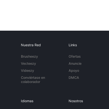
Nuestra Red
Links
Brusheezy
Ofertas
Vecteezy
Anuncie
Videezy
Apoyo
Conviértase en
DMCA
colaborador
Idiomas
Nosotros