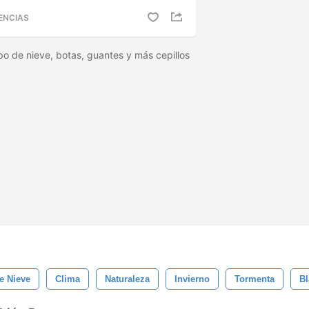
ENCIAS
po de nieve, botas, guantes y más cepillos
e Nieve
Clima
Naturaleza
Invierno
Tormenta
B