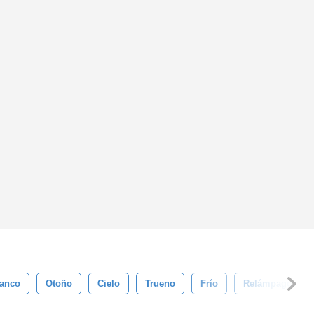
lanco
Otoño
Cielo
Trueno
Frío
Relámpago