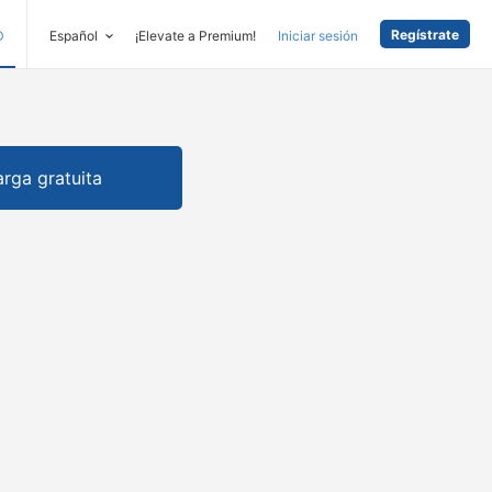
Regístrate
D
Español
¡Elevate a Premium!
Iniciar sesión
rga gratuita