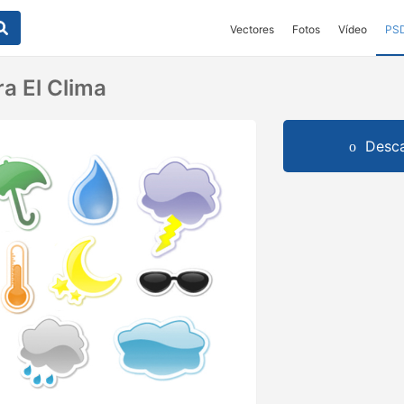
Vectores
Fotos
Vídeo
PS
ra El Clima
Desca