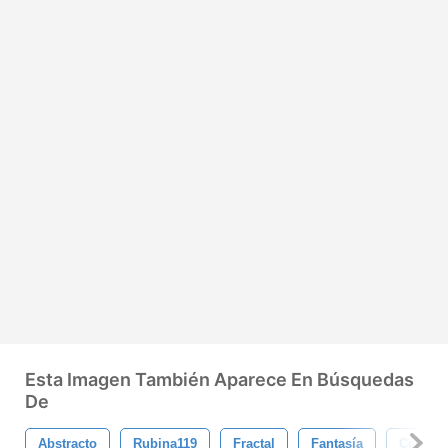
Esta Imagen También Aparece En Búsquedas
De
Abstracto
Rubina119
Fractal
Fantasía
Cepillo