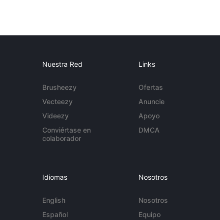
Nuestra Red
Links
Brusheezy
Ofertas
Vecteezy
Anuncie
Videezy
Apoyo
Conviértase en
DMCA
colaborador
Idiomas
Nosotros
English
Nosotros
Español
Equipo