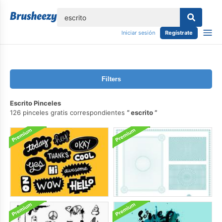
lose
Iniciar sesión
Regístrate
Filters
Escrito Pinceles
126 pinceles gratis correspondientes
escrito