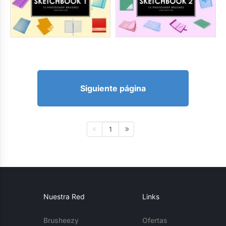
Siguiente página
1
Nuestra Red
Links
Brusheezy
Ofertas