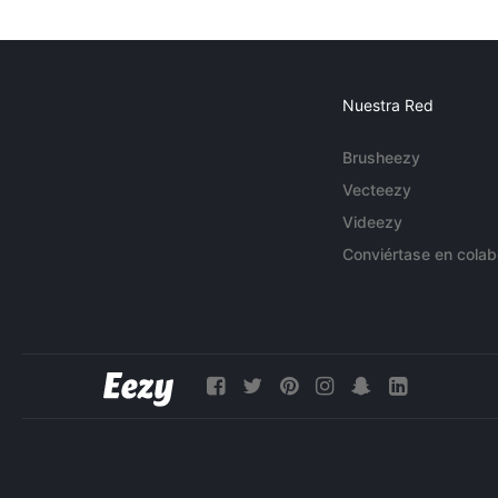
Nuestra Red
Brusheezy
Vecteezy
Videezy
Conviértase en colab