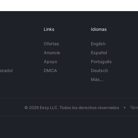
Links
Idiomas
Ofertas
English
Anuncie
Español
Apoyo
Português
orador
DMCA
Deutsch
Más...
•
© 2026 Eezy LLC. Todos los derechos reservados
Tér