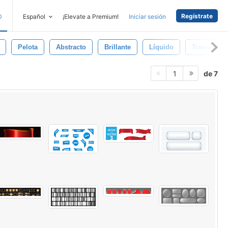
Regístrate
D
Español
¡Elevate a Premium!
Iniciar sesión
Pelota
Abstracto
Brillante
Líquido
Transparen
de 7
1