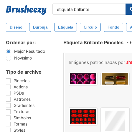
Diseño
Burbuja
Etiqueta
Circulo
Fondo
A
Ordenar por:
Etiqueta Brillante Pinceles
-
6
Mejor Resultado
Novísimo
Imágenes patrocinadas por
Tipo de archivo
Pinceles
Actions
PSDs
Patrones
Gradientes
Texturas
Símbolos
Formas
Styles