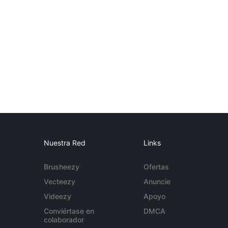
Nuestra Red
Links
Brusheezy
Ofertas
Vecteezy
Anuncie
Videezy
Apoyo
Conviértase en
DMCA
colaborador