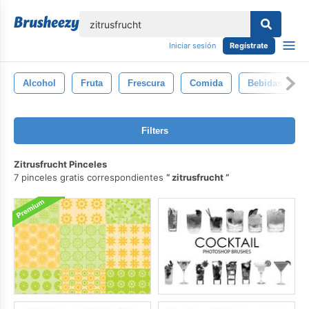
lose
Iniciar sesión
Regístrate
Alcohol
Fruta
Frescura
Comida
Bebidas
Filters
Zitrusfrucht Pinceles
7 pinceles gratis correspondientes
zitrusfrucht