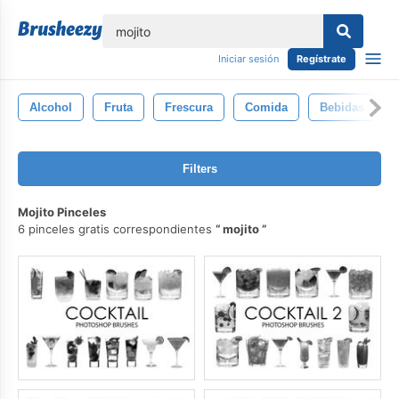
lose
Iniciar sesión
Regístrate
Alcohol
Fruta
Frescura
Comida
Bebidas
Filters
Mojito Pinceles
6 pinceles gratis correspondientes
mojito