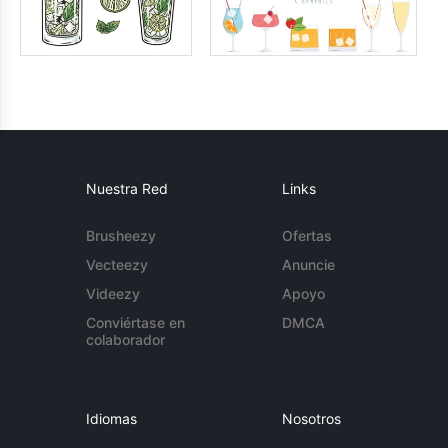
Nuestra Red
Links
Brusheezy
Ofertas
Vecteezy
Anuncie
Videezy
Apoyo
Conviértase en
DMCA
colaborador
Idiomas
Nosotros