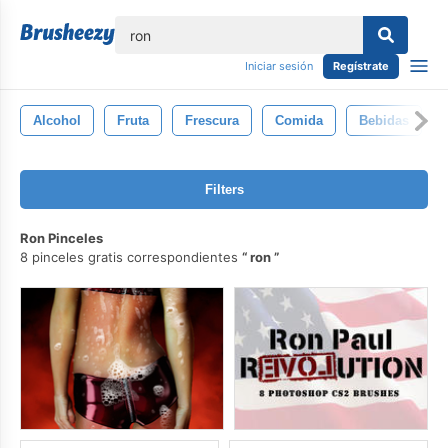
lose
Iniciar sesión
Regístrate
Alcohol
Fruta
Frescura
Comida
Bebidas
Filters
Ron Pinceles
8 pinceles gratis correspondientes
ron