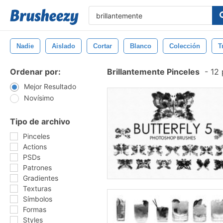
Nadie
Aislado
Cortar
Blanco
Colección
T
Ordenar por:
Brillantemente Pinceles
-
12 
Mejor Resultado
Novísimo
Tipo de archivo
Pinceles
Actions
PSDs
Patrones
Gradientes
Texturas
Símbolos
Formas
Styles