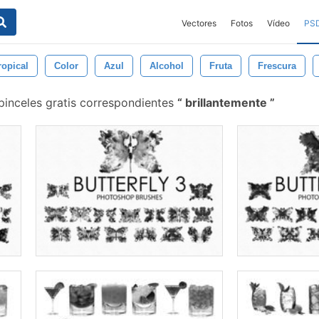
Vectores
Fotos
Vídeo
PS
ropical
Color
Azul
Alcohol
Fruta
Frescura
pinceles gratis correspondientes
brillantemente