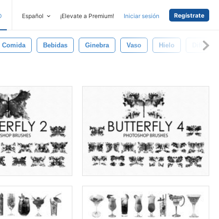
Regístrate
D
Español
¡Elevate a Premium!
Iniciar sesión
Comida
Bebidas
Ginebra
Vaso
Hielo
Difícil