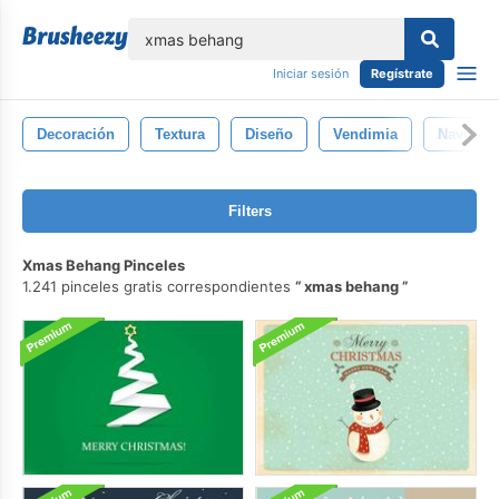
lose
Iniciar sesión
Regístrate
Decoración
Textura
Diseño
Vendimia
Navidad
Filters
Xmas Behang Pinceles
1.241 pinceles gratis correspondientes
xmas behang