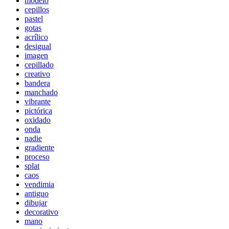
modelo
cepillos
pastel
gotas
acrílico
desigual
imagen
cepillado
creativo
bandera
manchado
vibrante
pictórica
oxidado
onda
nadie
gradiente
proceso
splat
caos
vendimia
antiguo
dibujar
decorativo
mano