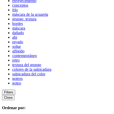
envejecimiento
conceptos
frío
máscara de la acuarela
grunge. textura
bordes
máscara
dañado
abr
rayado
soltar
afligido
contemporáneo
retro
textura del grunge
colores de la salpicadura
salpicadura del color
goteos
goteo
Filters
Close
Ordenar por: