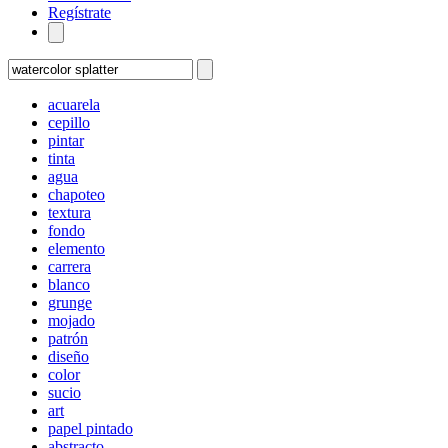
Regístrate
acuarela
cepillo
pintar
tinta
agua
chapoteo
textura
fondo
elemento
carrera
blanco
grunge
mojado
patrón
diseño
color
sucio
art
papel pintado
abstracto