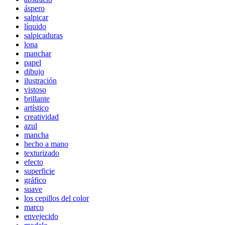
áspero
salpicar
líquido
salpicaduras
lona
manchar
papel
dibujo
ilustración
vistoso
brillante
artístico
creatividad
azul
mancha
hecho a mano
texturizado
efecto
superficie
gráfico
suave
los cepillos del color
marco
envejecido