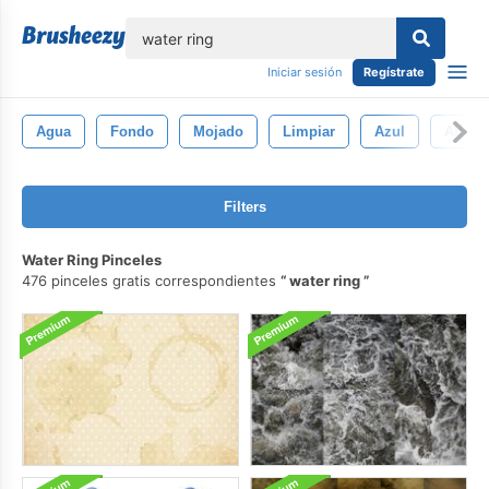
lose
Iniciar sesión
Regístrate
Agua
Fondo
Mojado
Limpiar
Azul
Abstra
Filters
Water Ring Pinceles
476 pinceles gratis correspondientes
water ring