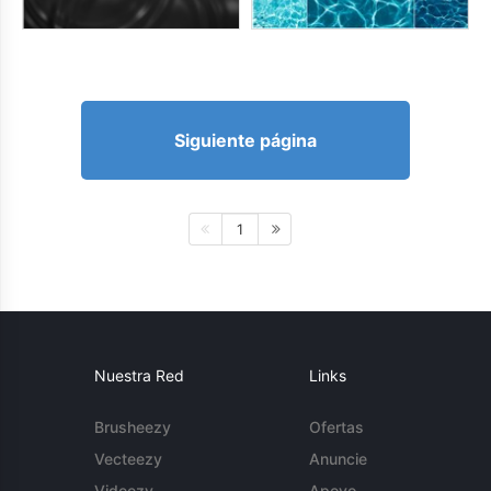
Siguiente página
1
Nuestra Red
Links
Brusheezy
Ofertas
Vecteezy
Anuncie
Videezy
Apoyo