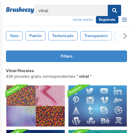
lose
Iniciar sesión
Regístrate
Vaso
Patrón
Texturizado
Transparente
Abstrac
Filters
Vitral Pinceles
436 pinceles gratis correspondientes
vitral