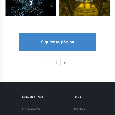
Siguiente página
1
Nuestra Red
Links
Brusheezy
Ofertas