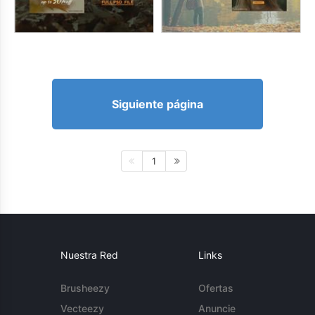
Siguiente página
1
Nuestra Red
Links
Brusheezy
Ofertas
Vecteezy
Anuncie