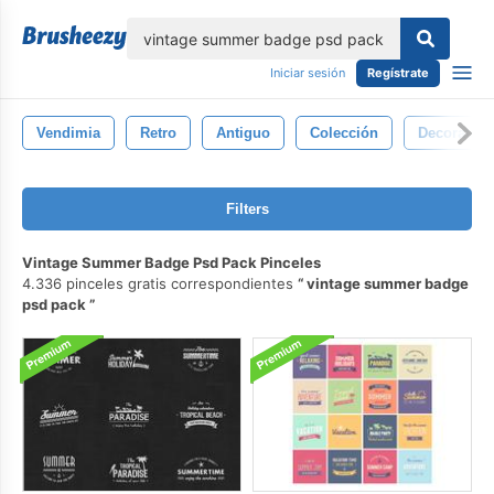
lose
Iniciar sesión
Regístrate
Vendimia
Retro
Antiguo
Colección
Decorativo
Filters
Vintage Summer Badge Psd Pack Pinceles
4.336 pinceles gratis correspondientes
vintage summer badge
psd pack