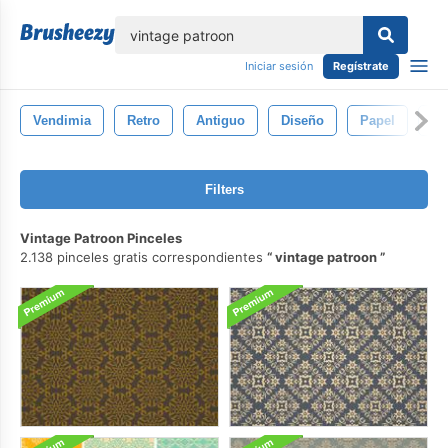
lose
Iniciar sesión
Regístrate
Vendimia
Retro
Antiguo
Diseño
Papel
Fo
Filters
Vintage Patroon Pinceles
2.138 pinceles gratis correspondientes
vintage patroon