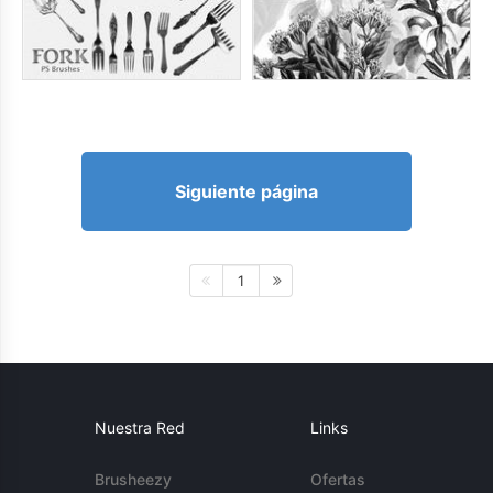
Siguiente página
1
Nuestra Red
Links
Brusheezy
Ofertas