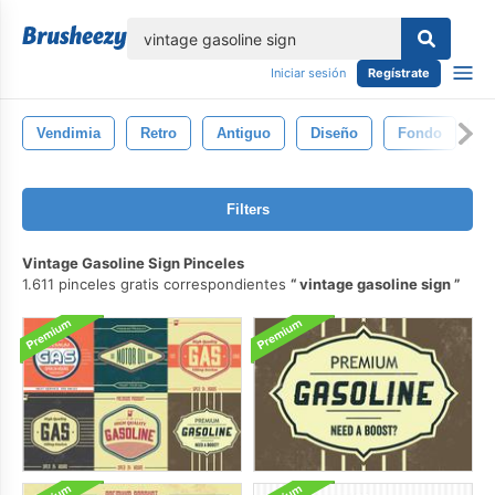
lose
Iniciar sesión
Regístrate
Vendimia
Retro
Antiguo
Diseño
Fondo
P
Filters
Vintage Gasoline Sign Pinceles
1.611 pinceles gratis correspondientes
vintage gasoline sign