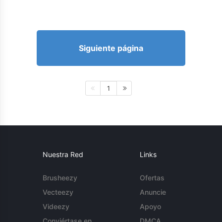
Siguiente página
1
Nuestra Red
Links
Brusheezy
Ofertas
Vecteezy
Anuncie
Videezy
Apoyo
Conviértase en
DMCA