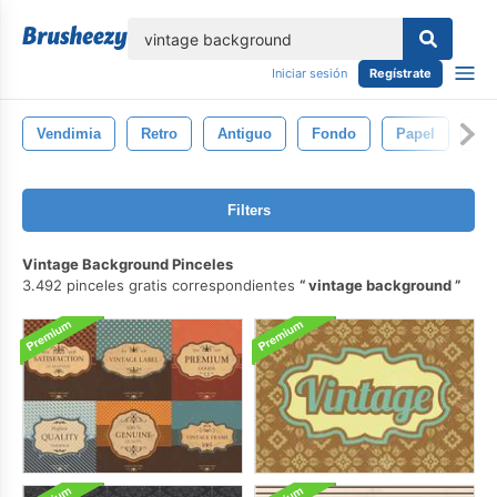
lose
Iniciar sesión
Regístrate
Vendimia
Retro
Antiguo
Fondo
Papel
Di
Filters
Vintage Background Pinceles
3.492 pinceles gratis correspondientes
vintage background