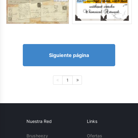
Siguiente página
1
Nuestra Red
Links
Brusheezy
Ofertas