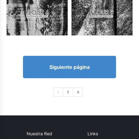
Siguiente página
1
Nuestra Red
Links