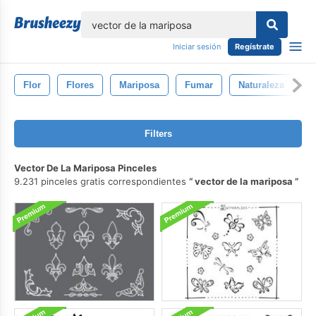
lose
Iniciar sesión
Regístrate
Flor
Flores
Mariposa
Fumar
Naturaleza
P
Filters
Vector De La Mariposa Pinceles
9.231 pinceles gratis correspondientes
vector de la mariposa