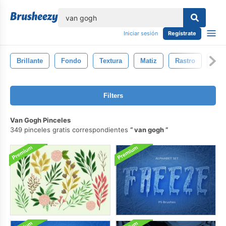
lose
Iniciar sesión
Regístrate
Brillante
Fondo
Textura
Matiz
Rastro
Sup
Filters
Van Gogh Pinceles
349 pinceles gratis correspondientes
van gogh