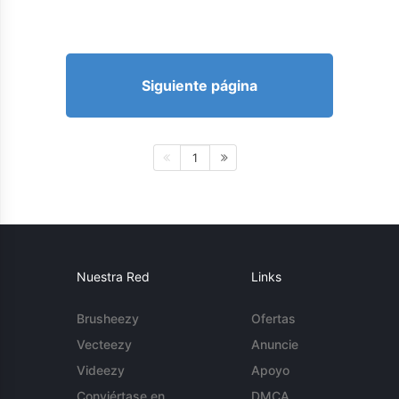
Siguiente página
1
Nuestra Red
Links
Brusheezy
Ofertas
Vecteezy
Anuncie
Videezy
Apoyo
Conviértase en
DMCA