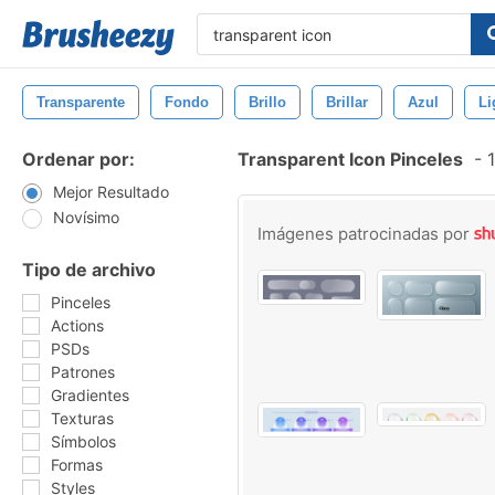
Transparente
Fondo
Brillo
Brillar
Azul
Li
Ordenar por:
Transparent Icon Pinceles
-
1
Mejor Resultado
Novísimo
Imágenes patrocinadas por
Tipo de archivo
Pinceles
Actions
PSDs
Patrones
Gradientes
Texturas
Símbolos
Formas
Styles