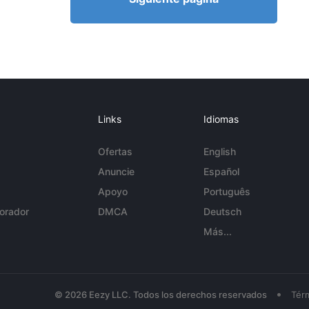
Links
Idiomas
Ofertas
English
Anuncie
Español
Apoyo
Português
orador
DMCA
Deutsch
Más...
•
© 2026 Eezy LLC. Todos los derechos reservados
Tér