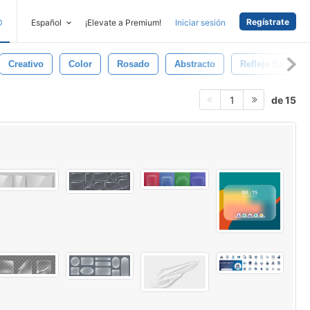
Regístrate
D
Español
¡Elevate a Premium!
Iniciar sesión
Creativo
Color
Rosado
Abstracto
Reflejo En La L
de 15
1