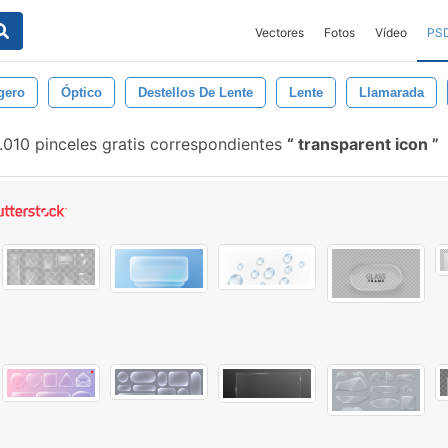
Vectores
Fotos
Vídeo
PS
gero
Óptico
Destellos De Lente
Lente
Llamarada
.010 pinceles gratis correspondientes
transparent icon