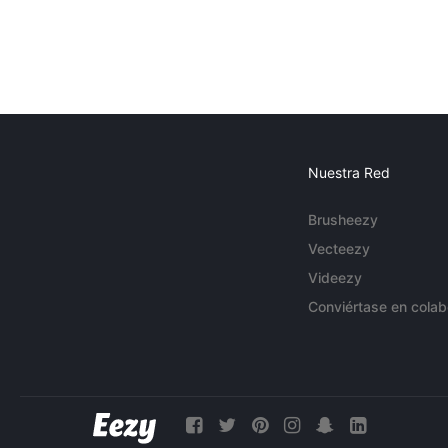
Nuestra Red
Brusheezy
Vecteezy
Videezy
Conviértase en colab