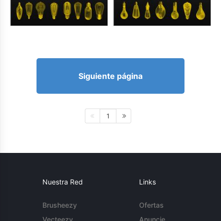
Siguiente página
1
Nuestra Red
Links
Brusheezy
Ofertas
Vecteezy
Anuncie