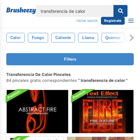
lose
Iniciar sesión
Regístrate
Calor
Fuego
Caliente
Llama
Quemar
Neg
Filters
Transferencia De Calor Pinceles
84 pinceles gratis correspondientes
transferencia de calor