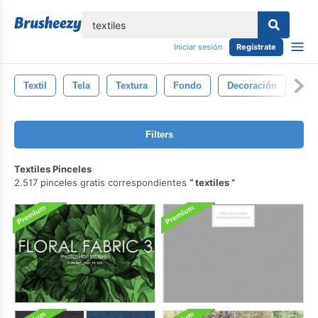
lose
Iniciar sesión
Regístrate
Textil
Tela
Textura
Fondo
Decoración
Pap
Filters
Textiles Pinceles
2.517 pinceles gratis correspondientes
textiles