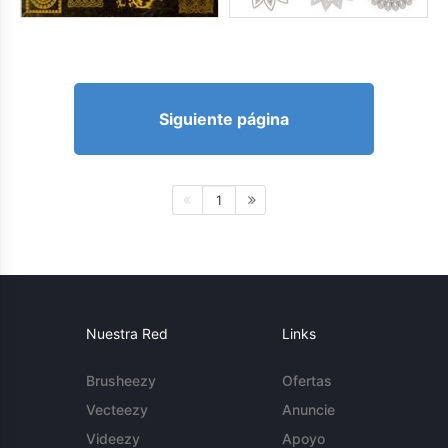
Siguiente página
1
Nuestra Red
Links
Brusheezy
Ofertas
Vecteezy
Anuncie
Videezy
Apoyo