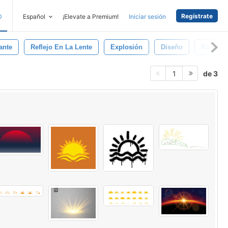
Regístrate
D
Español
¡Elevate a Premium!
Iniciar sesión
lante
Reflejo En La Lente
Explosión
Diseño
Rayos
de 3
1