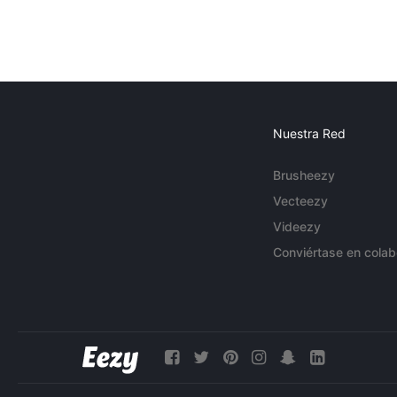
Nuestra Red
Brusheezy
Vecteezy
Videezy
Conviértase en colab