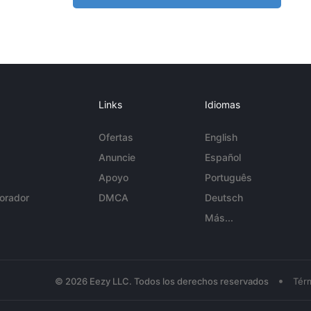
Links
Idiomas
Ofertas
English
Anuncie
Español
Apoyo
Português
orador
DMCA
Deutsch
Más...
•
© 2026 Eezy LLC. Todos los derechos reservados
Tér