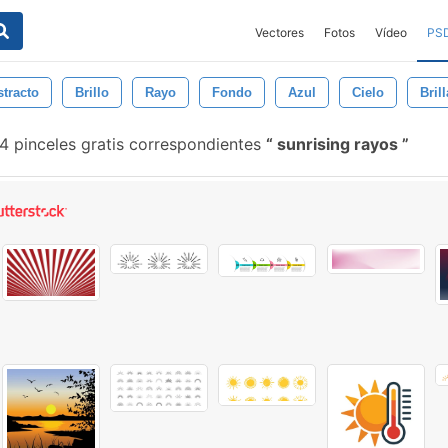
Vectores
Fotos
Vídeo
PS
tracto
Brillo
Rayo
Fondo
Azul
Cielo
Bril
4 pinceles gratis correspondientes
sunrising rayos