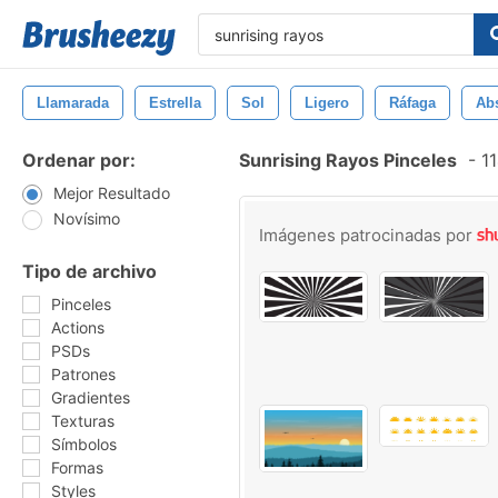
Llamarada
Estrella
Sol
Ligero
Ráfaga
Abs
Ordenar por:
Sunrising Rayos Pinceles
-
11
Mejor Resultado
Novísimo
Imágenes patrocinadas por
Tipo de archivo
Pinceles
Actions
PSDs
Patrones
Gradientes
Texturas
Símbolos
Formas
Styles