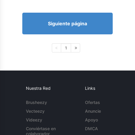
Siguiente página
1
Nuestra Red
Links
Brusheezy
Ofertas
Vecteezy
Anuncie
Videezy
Apoyo
Conviértase en
DMCA
colaborador