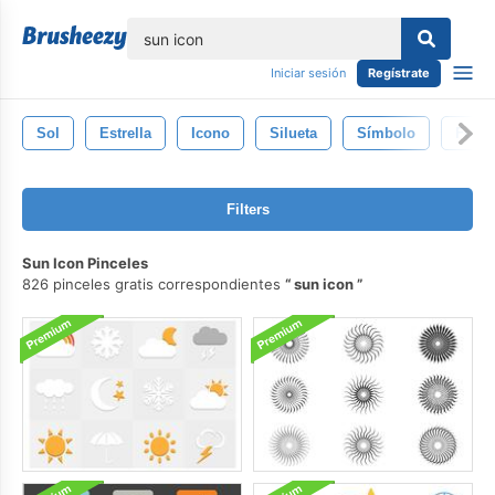
lose
Iniciar sesión
Regístrate
Sol
Estrella
Icono
Silueta
Símbolo
Fond
Filters
Sun Icon Pinceles
826 pinceles gratis correspondientes
sun icon