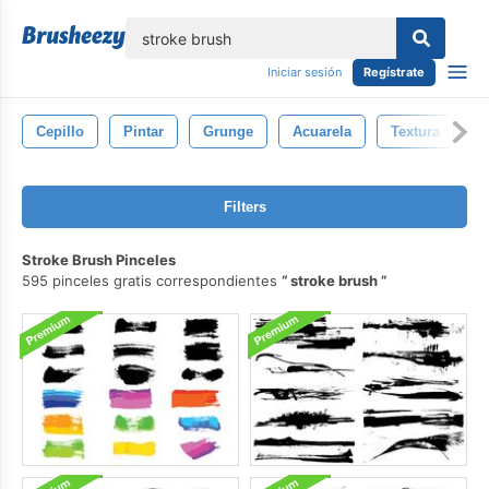
lose
Iniciar sesión
Regístrate
Cepillo
Pintar
Grunge
Acuarela
Textura
P
Filters
Stroke Brush Pinceles
595 pinceles gratis correspondientes
stroke brush