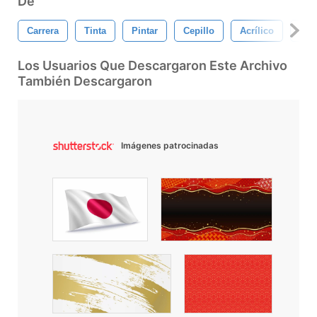
De
Carrera
Tinta
Pintar
Cepillo
Acrílico
Frot
Los Usuarios Que Descargaron Este Archivo
También Descargaron
Imágenes patrocinadas