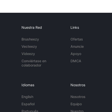
Nuestra Red
Links
Brusheezy
Ofertas
Vecteezy
Anuncie
Videezy
Apoyo
Conviértase en
DMCA
colaborador
Idiomas
Nosotros
English
Nosotros
Español
Equipo
Português
Nuestro