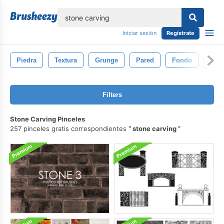
lose
Iniciar sesión
Regístrate
Piedra
Textura
Grunge
Pared
Fondo
Gris
Filters
Stone Carving Pinceles
257 pinceles gratis correspondientes
stone carving