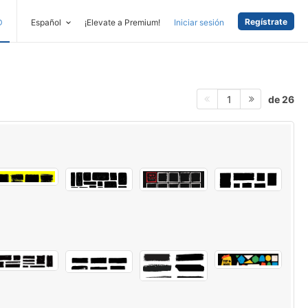
Regístrate
D
Español
¡Elevate a Premium!
Iniciar sesión
de 26
1