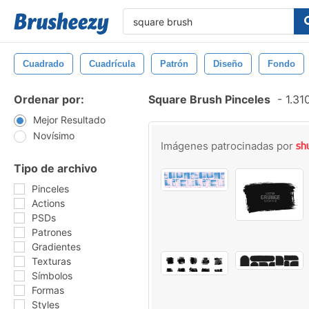
Cuadrado
Cuadrícula
Patrón
Diseño
Fondo
Ordenar por:
Square Brush Pinceles
-
1.31
Mejor Resultado
Novísimo
Imágenes patrocinadas por
Tipo de archivo
Pinceles
Actions
PSDs
Patrones
Gradientes
Texturas
Símbolos
Formas
Styles