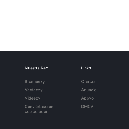
Nuestra Red
Links
Brusheezy
Ofertas
Vecteezy
Anuncie
Videezy
Apoyo
Conviértase en
DMCA
colaborador